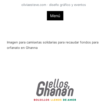
Saltar
oliviaesteve.com · diseño gráfico y eventos
al
Menú
contenido
Imagen para camisetas solidarias para recaudar fondos para
orfanato en Ghanna